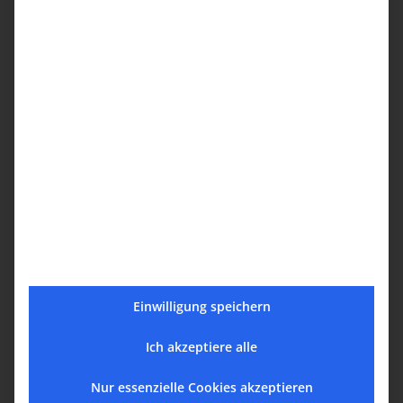
–
armeni
Հունվարի
7th, 2022
Die
Advents
Große
Դեկտեմբերի
23rd, 2021
Fastenzeit
Փետրվարի
27th, 2022
Einwilligung speichern
Suche
Ich akzeptiere alle
Search
for:
Nur essenzielle Cookies akzeptieren