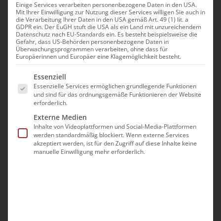
Einige Services verarbeiten personenbezogene Daten in den USA.
Mit Ihrer Einwilligung zur Nutzung dieser Services willigen Sie auch in
die Verarbeitung Ihrer Daten in den USA gemäß Art. 49 (1) lit. a
Unsere Kirchenväter sprechen sehr oft davon, dass
GDPR ein. Der EuGH stuft die USA als ein Land mit unzureichendem
Datenschutz nach EU-Standards ein. Es besteht beispielsweise die
die menschliche Intelligenz einer der Gaben ist,
Gefahr, dass US-Behörden personenbezogene Daten in
Überwachungsprogrammen verarbeiten, ohne dass für
welches den Menschen von den anderen
Europäerinnen und Europäer eine Klagemöglichkeit besteht.
Geschöpfen unterscheidet. Intelligenz, von
Es folgt eine Liste der Service-Gruppen, für die eine Ei
Essenziell
lateinisch intellegere bedeutet „erkennen“,
Essenzielle Services ermöglichen grundlegende Funktionen
„einsehen“, „verstehen“. Die Wichtigkeit dieser
und sind für das ordnungsgemäße Funktionieren der Website
erforderlich.
kognitiven bzw. geistigen Leistungsfähigkeit heben
Externe Medien
im V. Jh auch die Heiligen Übersetzer, deren wir
Inhalte von Videoplattformen und Social-Media-Plattformen
werden standardmäßig blockiert. Wenn externe Services
gestern, am 09. Oktober, gedacht haben, erkannt.
akzeptiert werden, ist für den Zugriff auf diese Inhalte keine
Hl. Mesrop Mashtoz, der Hl. Katholikos Sahak
manuelle Einwilligung mehr erforderlich.
Partev sowie der Schar deren Mitstreiter,
übersetzten nicht nur die Bibel aus hebräischen
und aramäischen Quellen ins Armenische, sondern
auch vieles, von den Kirchenväter, von den
Philosophen oder den Wissenschaftlern. Sie haben