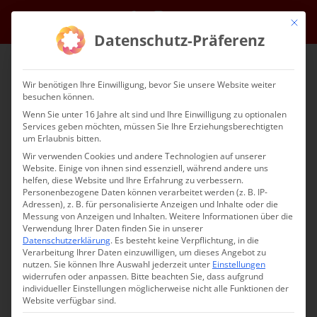
Skip
Facebook
Instagram
Email
Mit die
to
Datenschutz-Präferenz
content
Wir benötigen Ihre Einwilligung, bevor Sie unsere Website weiter
besuchen können.
Wenn Sie unter 16 Jahre alt sind und Ihre Einwilligung zu optionalen
Services geben möchten, müssen Sie Ihre Erziehungsberechtigten
um Erlaubnis bitten.
Wir verwenden Cookies und andere Technologien auf unserer
Website. Einige von ihnen sind essenziell, während andere uns
helfen, diese Website und Ihre Erfahrung zu verbessern.
Personenbezogene Daten können verarbeitet werden (z. B. IP-
Adressen), z. B. für personalisierte Anzeigen und Inhalte oder die
Wort zum Sonntag am 10.
Messung von Anzeigen und Inhalten.
Weitere Informationen über die
Verwendung Ihrer Daten finden Sie in unserer
Oktober 2020
Datenschutzerklärung
.
Es besteht keine Verpflichtung, in die
Verarbeitung Ihrer Daten einzuwilligen, um dieses Angebot zu
nutzen.
Sie können Ihre Auswahl jederzeit unter
Einstellungen
widerrufen oder anpassen.
Bitte beachten Sie, dass aufgrund
Հոկտեմբերի 10th, 2020
|
Glaubensfragen
,
Sardaryan
individueller Einstellungen möglicherweise nicht alle Funktionen der
Website verfügbar sind.