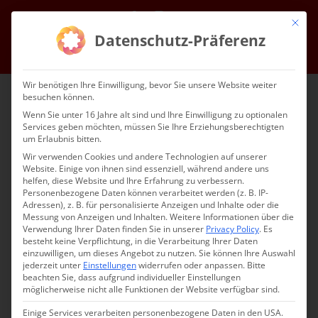
Skip
Facebook
Instagram
Email
Mit die
to
Datenschutz-Präferenz
content
Go to...
Wir benötigen Ihre Einwilligung, bevor Sie unsere Website weiter
besuchen können.
Wenn Sie unter 16 Jahre alt sind und Ihre Einwilligung zu optionalen
Services geben möchten, müssen Sie Ihre Erziehungsberechtigten
um Erlaubnis bitten.
Wir verwenden Cookies und andere Technologien auf unserer
Website. Einige von ihnen sind essenziell, während andere uns
helfen, diese Website und Ihre Erfahrung zu verbessern.
Go to...
Personenbezogene Daten können verarbeitet werden (z. B. IP-
Adressen), z. B. für personalisierte Anzeigen und Inhalte oder die
Messung von Anzeigen und Inhalten.
Weitere Informationen über die
Verwendung Ihrer Daten finden Sie in unserer
Privacy Policy
.
Es
besteht keine Verpflichtung, in die Verarbeitung Ihrer Daten
einzuwilligen, um dieses Angebot zu nutzen.
Sie können Ihre Auswahl
jederzeit unter
Einstellungen
widerrufen oder anpassen.
Bitte
beachten Sie, dass aufgrund individueller Einstellungen
möglicherweise nicht alle Funktionen der Website verfügbar sind.
Unsere Gemeinden
Einige Services verarbeiten personenbezogene Daten in den USA.