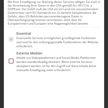
Mit Ihrer Einwilligung zur Nutzung dieser Services willigen Sie auch in
die Verarbeitung Ihrer Daten in den USA gemäß Art. 49 (1) lit. a
GDPR ein. Der EuGH stuft die USA als ein Land mit unzureichendem
Datenschutz nach EU-Standards ein. Es besteht beispielsweise die
Gefahr, dass US-Behörden personenbezogene Daten in
Überwachungsprogrammen verarbeiten, ohne dass für
Europäerinnen und Europäer eine Klagemöglichkeit besteht.
Es folgt eine Liste der Service-Gruppen, für die eine Ei
Essential
Essenzielle Services ermöglichen grundlegende Funktionen
und sind für das ordnungsgemäße Funktionieren der Website
erforderlich.
Externe Medien
Inhalte von Videoplattformen und Social-Media-Plattformen
werden standardmäßig blockiert. Wenn externe Services
akzeptiert werden, ist für den Zugriff auf diese Inhalte keine
manuelle Einwilligung mehr erforderlich.
ARMENISCHE KIRCHE IN DEUTSCHLAND
Allensteiner Str. 5, 50735 Köln
Telefon:
+49 221 7126223
Fax:
+49 221 7126267