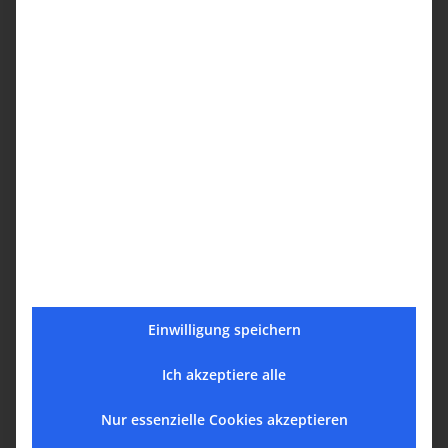
ZENTRALRAT DER ARMENIER IN
DEUTSCHLAND e. V.
ARMENIEN-FONDS HAYASTAN-FONDS e.
V.
DEUTSCH-ARMENISCHE GESELLSCHAFT
e. V.
INFORMATIONS- UND
DOKUMENTATIONSZENTRUM
ARMENIEN BERLIN
AGA - ARBEITSGRUPPE ANERKENNUNG
Einwilligung speichern
VADM
Ich akzeptiere alle
ARMENISCHER UNTERNEHMERVEREIN
Nur essenzielle Cookies akzeptieren
e. V.