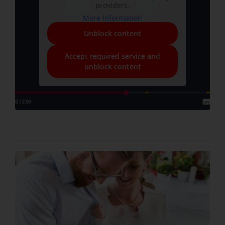
providers.
More Information
Unblock content
Accept required service and
unblock content