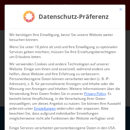
Skip
Facebook
Instagram
Email
Mit die
to
Datenschutz-Präferenz
content
Go to...
Wir benötigen Ihre Einwilligung, bevor Sie unsere Website weiter
besuchen können.
Wenn Sie unter 16 Jahre alt sind und Ihre Einwilligung zu optionalen
Services geben möchten, müssen Sie Ihre Erziehungsberechtigten
um Erlaubnis bitten.
Wir verwenden Cookies und andere Technologien auf unserer
Website. Einige von ihnen sind essenziell, während andere uns
helfen, diese Website und Ihre Erfahrung zu verbessern.
Go to...
Personenbezogene Daten können verarbeitet werden (z. B. IP-
Adressen), z. B. für personalisierte Anzeigen und Inhalte oder die
Messung von Anzeigen und Inhalten.
Weitere Informationen über die
Verwendung Ihrer Daten finden Sie in unserer
Privacy Policy
.
Es
besteht keine Verpflichtung, in die Verarbeitung Ihrer Daten
einzuwilligen, um dieses Angebot zu nutzen.
Sie können Ihre Auswahl
jederzeit unter
Einstellungen
widerrufen oder anpassen.
Bitte
beachten Sie, dass aufgrund individueller Einstellungen
möglicherweise nicht alle Funktionen der Website verfügbar sind.
Referat Presse &
Einige Services verarbeiten personenbezogene Daten in den USA.