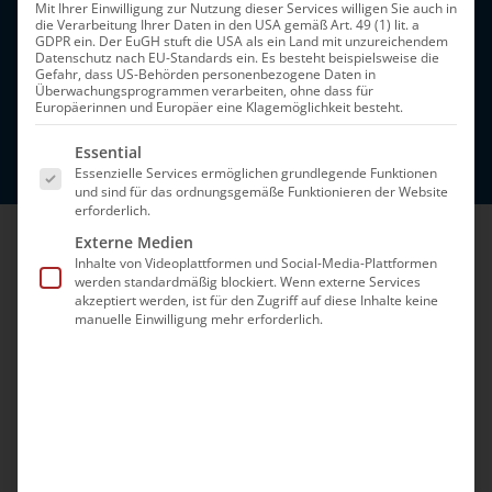
Mit Ihrer Einwilligung zur Nutzung dieser Services willigen Sie auch in
Offentlichkeitsarbeit
die Verarbeitung Ihrer Daten in den USA gemäß Art. 49 (1) lit. a
GDPR ein. Der EuGH stuft die USA als ein Land mit unzureichendem
Datenschutz nach EU-Standards ein. Es besteht beispielsweise die
Leiter: Diakon Sayad Boyacian
Gefahr, dass US-Behörden personenbezogene Daten in
Überwachungsprogrammen verarbeiten, ohne dass für
Te.: +49 221 7126223
Europäerinnen und Europäer eine Klagemöglichkeit besteht.
Email:
ref5@koeln.dakd.de
Es folgt eine Liste der Service-Gruppen, für die eine Ei
Essential
Essenzielle Services ermöglichen grundlegende Funktionen
und sind für das ordnungsgemäße Funktionieren der Website
erforderlich.
Externe Medien
Inhalte von Videoplattformen und Social-Media-Plattformen
N
ews der
G
emeinde
werden standardmäßig blockiert. Wenn externe Services
akzeptiert werden, ist für den Zugriff auf diese Inhalte keine
manuelle Einwilligung mehr erforderlich.