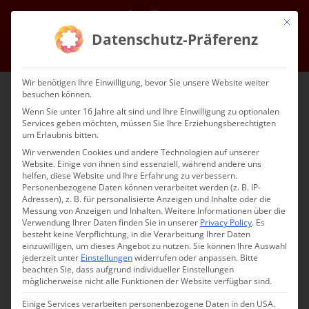
Skip
Facebook
Instagram
Email
Mit die
to
Datenschutz-Präferenz
content
Go to...
Wir benötigen Ihre Einwilligung, bevor Sie unsere Website weiter
besuchen können.
Wenn Sie unter 16 Jahre alt sind und Ihre Einwilligung zu optionalen
Services geben möchten, müssen Sie Ihre Erziehungsberechtigten
um Erlaubnis bitten.
Wir verwenden Cookies und andere Technologien auf unserer
Website. Einige von ihnen sind essenziell, während andere uns
helfen, diese Website und Ihre Erfahrung zu verbessern.
Go to...
Personenbezogene Daten können verarbeitet werden (z. B. IP-
Adressen), z. B. für personalisierte Anzeigen und Inhalte oder die
Messung von Anzeigen und Inhalten.
Weitere Informationen über die
Verwendung Ihrer Daten finden Sie in unserer
Privacy Policy
.
Es
besteht keine Verpflichtung, in die Verarbeitung Ihrer Daten
einzuwilligen, um dieses Angebot zu nutzen.
Sie können Ihre Auswahl
jederzeit unter
Einstellungen
widerrufen oder anpassen.
Bitte
NEWSLETTER
beachten Sie, dass aufgrund individueller Einstellungen
möglicherweise nicht alle Funktionen der Website verfügbar sind.
Einige Services verarbeiten personenbezogene Daten in den USA.