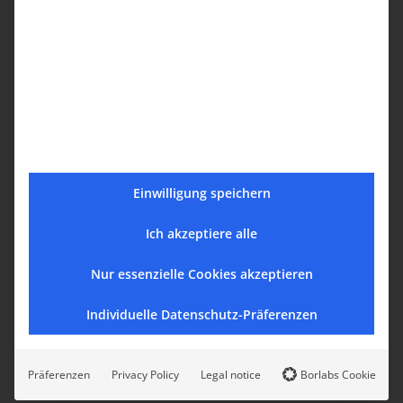
SERVICE
Gemeinde Online
Mitglied werden
Newsletter
Veranstaltungen
Gedenktage
Einwilligung speichern
Presse
Wichtige Links
Ich akzeptiere alle
Anredeformen
Nur essenzielle Cookies akzeptieren
Armenische Namen
Armenien
Individuelle Datenschutz-Präferenzen
Präferenzen
Privacy Policy
Legal notice
Borlabs Cookie