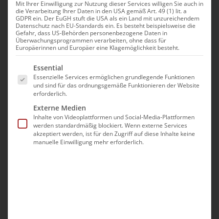
Abonnieren Sie jetzt den
Mit Ihrer Einwilligung zur Nutzung dieser Services willigen Sie auch in
die Verarbeitung Ihrer Daten in den USA gemäß Art. 49 (1) lit. a
Newsletter
GDPR ein. Der EuGH stuft die USA als ein Land mit unzureichendem
Datenschutz nach EU-Standards ein. Es besteht beispielsweise die
Gefahr, dass US-Behörden personenbezogene Daten in
der Armenischen Kirche in
Überwachungsprogrammen verarbeiten, ohne dass für
Europäerinnen und Europäer eine Klagemöglichkeit besteht.
Deutschland!
Es folgt eine Liste der Service-Gruppen, für die eine Ei
Essential
Essenzielle Services ermöglichen grundlegende Funktionen
und sind für das ordnungsgemäße Funktionieren der Website
erforderlich.
Mit dem Newsletter der Diözese der Armenischen
Externe Medien
Kirche in Deutschland möchten wir Sie immer auf
Inhalte von Videoplattformen und Social-Media-Plattformen
dem Laufenden halten. Alle Neuigkeiten, seien es
werden standardmäßig blockiert. Wenn externe Services
akzeptiert werden, ist für den Zugriff auf diese Inhalte keine
eventuell kurzfristige Änderungen, aktuelle
manuelle Einwilligung mehr erforderlich.
Ereignisse, wissenswerte Hintergründe, Hinweise
auf neue Projekte, erhalten Sie ebenso im
Abonnement, wie den Vorausblick auf die nächsten
Aktivitäten der Diözese und ihrer Gemeinden.