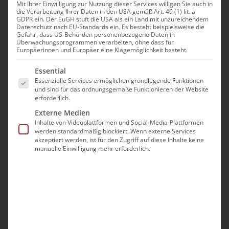
Mit Ihrer Einwilligung zur Nutzung dieser Services willigen Sie auch in
die Verarbeitung Ihrer Daten in den USA gemäß Art. 49 (1) lit. a
GDPR ein. Der EuGH stuft die USA als ein Land mit unzureichendem
Datenschutz nach EU-Standards ein. Es besteht beispielsweise die
Gefahr, dass US-Behörden personenbezogene Daten in
Überwachungsprogrammen verarbeiten, ohne dass für
Europäerinnen und Europäer eine Klagemöglichkeit besteht.
Es folgt eine Liste der Service-Gruppen, für die eine Ei
Essential
Essenzielle Services ermöglichen grundlegende Funktionen
und sind für das ordnungsgemäße Funktionieren der Website
erforderlich.
Externe Medien
Inhalte von Videoplattformen und Social-Media-Plattformen
werden standardmäßig blockiert. Wenn externe Services
akzeptiert werden, ist für den Zugriff auf diese Inhalte keine
Mets Pahq – Die Große
manuelle Einwilligung mehr erforderlich.
Fastenzeit
Փետրվարի 27th, 2022
|
Aktuell
,
Glaubensfragen
Ab dem Rosenmontag beginnt in der