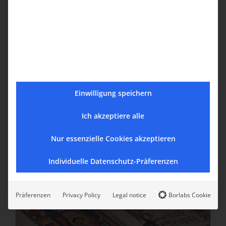
Wort zum Sonntag am
17. Oktober 2020
Հոկտեմբերի 17th, 2020
|
Gabrielyan
,
Glaubensfragen
Einwilligung speichern
"Der Geist des HERRN ist bei mir, darum,
dass [...]
Ich akzeptiere alle
Read More
Nur essenzielle Cookies akzeptieren
Individuelle Datenschutz-Präferenzen
Präferenzen
Privacy Policy
Legal notice
Borlabs Cookie