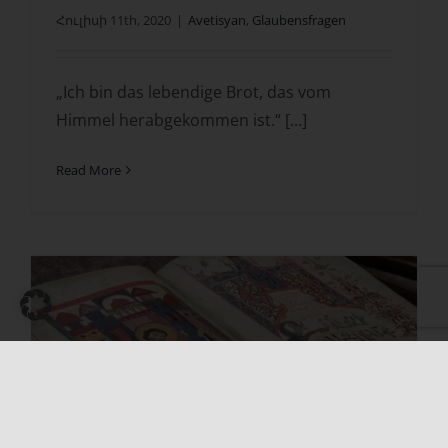
Հուլիսի 11th, 2020
|
Avetisyan
,
Glaubensfragen
„Ich bin das lebendige Brot, das vom
Himmel herabgekommen ist.“ [...]
Read More