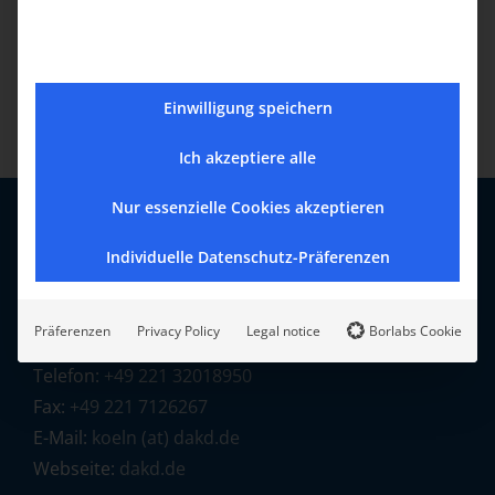
9:00 - 10:00
Event Category:
veransaltung
Einwilligung speichern
Ich akzeptiere alle
Nur essenzielle Cookies akzeptieren
ARMENISCHE GEMEINDE KÖLN E.V.
Individuelle Datenschutz-Präferenzen
Allensteiner Str. 5
Präferenzen
Privacy Policy
Legal notice
Borlabs Cookie
50735 Köln
Telefon:
+49 221 32018950
Fax:
+49 221 7126267
E-Mail:
koeln (at) dakd.de
Webseite:
dakd.de