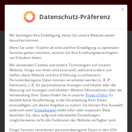
Skip
Facebook
Instagram
Email
Mit die
to
Datenschutz-Präferenz
content
Go to...
Wir benötigen Ihre Einwilligung, bevor Sie unsere Website weiter
besuchen können.
Wenn Sie unter 16 Jahre alt sind und Ihre Einwilligung zu optionalen
Services geben möchten, müssen Sie Ihre Erziehungsberechtigten
um Erlaubnis bitten.
Wir verwenden Cookies und andere Technologien auf unserer
Website. Einige von ihnen sind essenziell, während andere uns
helfen, diese Website und Ihre Erfahrung zu verbessern.
Go to...
Personenbezogene Daten können verarbeitet werden (z. B. IP-
Adressen), z. B. für personalisierte Anzeigen und Inhalte oder die
Messung von Anzeigen und Inhalten.
Weitere Informationen über die
Verwendung Ihrer Daten finden Sie in unserer
Privacy Policy
.
Es
besteht keine Verpflichtung, in die Verarbeitung Ihrer Daten
einzuwilligen, um dieses Angebot zu nutzen.
Sie können Ihre Auswahl
jederzeit unter
Einstellungen
widerrufen oder anpassen.
Bitte
×
beachten Sie, dass aufgrund individueller Einstellungen
This event has passed.
möglicherweise nicht alle Funktionen der Website verfügbar sind.
Einige Services verarbeiten personenbezogene Daten in den USA.