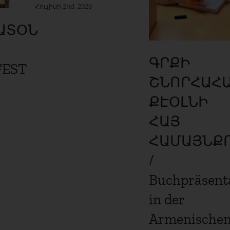
Հուլիսի 2nd, 2026
ԱՏՕՆ
ԳՐՔԻ
FEST
ՇՆՈՐՀԱՀ
ՔԷՕԼՆԻ
ՀԱՅ
ՀԱՄԱՅՆՔ
/
Buchpräsent
in der
Armenische