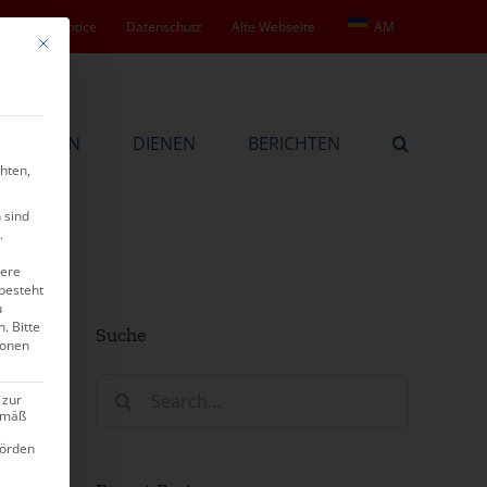
Legal notice
Datenschutz
Alte Webseite
AM
Mit diesem Button wird der Dialog geschlossen. Seine Funktionalität ist ide
BEKENNEN
DIENEN
BERICHTEN
hten,
 sind
.
tere
besteht
u
n.
Bitte
Suche
ionen
Search
 zur
for:
gemäß
hörden