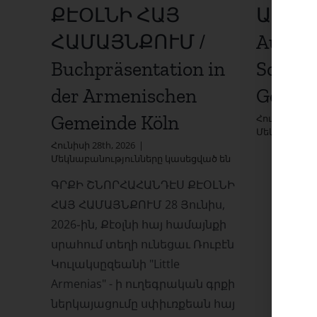
ՔԷՕԼՆԻ ՀԱՅ
Աստո
ՀԱՄԱՅՆՔՈՒՄ /
Auffin
Buchpräsentation in
Schatul
der Armenischen
Gottes
Gemeinde Köln
Հունիսի 24th,
Մեկնաբանու
Հունիսի 28th, 2026
|
ԳՐՔԻ
Մեկնաբանությունները կասեցված են
ՇՆՈՐՀԱՀԱՆԴԷՍ
ԳՐՔԻ ՇՆՈՐՀԱՀԱՆԴԷՍ ՔԷՕԼՆԻ
ՔԷՕԼՆԻ
ՀԱՅ
ՀԱՅ ՀԱՄԱՅՆՔՈՒՄ 28 Յունիս,
ՀԱՄԱՅՆՔՈՒՄ
2026֊ին, Քէօլնի հայ համայնքի
/
Buchpräsentation
սրահում տեղի ունեցաւ Ռուբէն
in
Կուլակսըզեանի "Little
der
Armenischen
Armenias" - ի ուղեգրական գրքի
Gemeinde
ներկայացումը սփիւռքեան հայ
Köln-