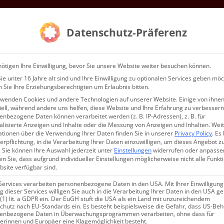
Mitgliedschaft
Gottesdienste & Events
Service
Kontakt
Datenschutz-Präferenz
WIR…
ötigen Ihre Einwilligung, bevor Sie unsere Website weiter besuchen können.
e unter 16 Jahre alt sind und Ihre Einwilligung zu optionalen Services geben möc
 Sie Ihre Erziehungsberechtigten um Erlaubnis bitten.
rwenden Cookies und andere Technologien auf unserer Website. Einige von ihnen
ell, während andere uns helfen, diese Website und Ihre Erfahrung zu verbessern
nbezogene Daten können verarbeitet werden (z. B. IP-Adressen), z. B. für
alisierte Anzeigen und Inhalte oder die Messung von Anzeigen und Inhalten.
Wei
ationen über die Verwendung Ihrer Daten finden Sie in unserer
Privacy Policy
.
Es 
ապետական մաղթանք Քէօլնի
erpflichtung, in die Verarbeitung Ihrer Daten einzuwilligen, um dieses Angebot z
.
Sie können Ihre Auswahl jederzeit unter
Einstellungen
widerrufen oder anpasse
n Sie, dass aufgrund individueller Einstellungen möglicherweise nicht alle Funkt
site verfügbar sind.
Services verarbeiten personenbezogene Daten in den USA. Mit Ihrer Einwilligung
 dieser Services willigen Sie auch in die Verarbeitung Ihrer Daten in den USA 
 (1) lit. a GDPR ein. Der EuGH stuft die USA als ein Land mit unzureichendem
chutz nach EU-Standards ein. Es besteht beispielsweise die Gefahr, dass US-Be
enbezogene Daten in Überwachungsprogrammen verarbeiten, ohne dass für
erinnen und Europäer eine Klagemöglichkeit besteht.