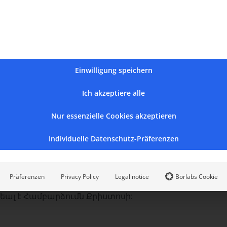
Einwilligung speichern
Ich akzeptiere alle
յ
Nur essenzielle Cookies akzeptieren
ոպ եկեղեցում տեղի ունեցաւ Համբարձման Սբ․
ի Առաջնորդ, գերաշնորհ Տ․ Սերովբէ եպս․
Individuelle Datenschutz-Präferenzen
ւեց Հայրապետական Մաղթանք։
մբարձման տօնի, Հայրապետական Աթոռի
Präferenzen
Privacy Policy
Legal notice
Borlabs Cookie
առիթով` մաղթելով Աստուծոյ օրհնութիւնն ամէնքիս:
եալ է Համբարձումն Քրիստոսի: