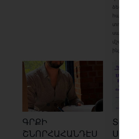
ձեզ մեր 
համայնքա
տոնակատ
սպասում 
մշակութա
ինչպես [...
ԳՐՔԻ
Տօն գ
ՇՆՈՐՀԱՀԱՆԴԷՍ
Սրբու