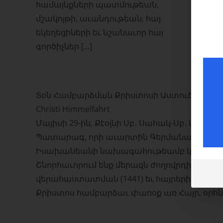
ում
համայնքների պատմութեան,
մշակոյթի, աւանդութեան, հայ
եկեղեցիների եւ նշանաւոր հայ
գործիչներ [...]
Տօն Համբարձման Քրիստոսի Աստուծոյ մերո
Christi Himmelfahrt
Մայիսի 29-ին, Քէօլնի Սբ․ Սահակ-Սբ․ Մեսր
Պատարագ, որի աւարտին Գերմանահայոց Թեմ
Իսախանեանի նախագահութեամբ կատարո
Շնորհաւորում ենք մերազն ժողովրդին Հա
վերահաստատման (1441) եւ հայրերի օրուայ 
Քրիստոս համբարձաւ փառօք առ Հայր, օրհն