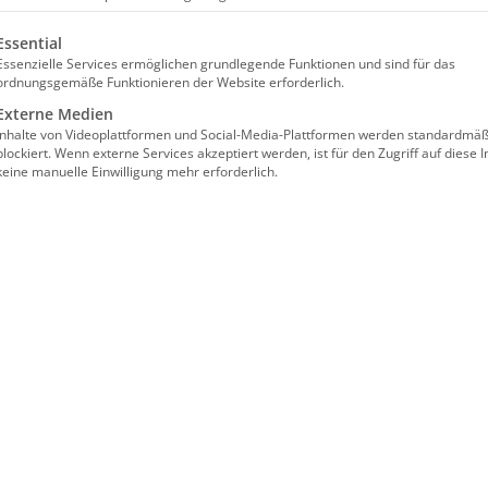
lgt eine Liste der Service-Gruppen, für die eine Einwilligun
Essential
Essenzielle Services ermöglichen grundlegende Funktionen und sind für das
ordnungsgemäße Funktionieren der Website erforderlich.
Externe Medien
Inhalte von Videoplattformen und Social-Media-Plattformen werden standardmäß
blockiert. Wenn externe Services akzeptiert werden, ist für den Zugriff auf diese I
keine manuelle Einwilligung mehr erforderlich.
ՅՆՔԱՏՕՆ /
Kindergottesdienst
NDEFEST
Մանկանց
ժամերգութիւն
 2026
|
ՀԱՄԱՅՆՔԱՏՕՆ
թյունները կասեցված են
/
Հուլիսի 2nd, 2026
|
համայնքի անդամներ,
GEMEINDEFEST-
Մեկնաբանությունները կասեցված 
ում
արեկամներ,
 կրկին ամենամյա
պահն է եկել։ Մեր
կրկին բացում է իր
սիրով հրավիրում