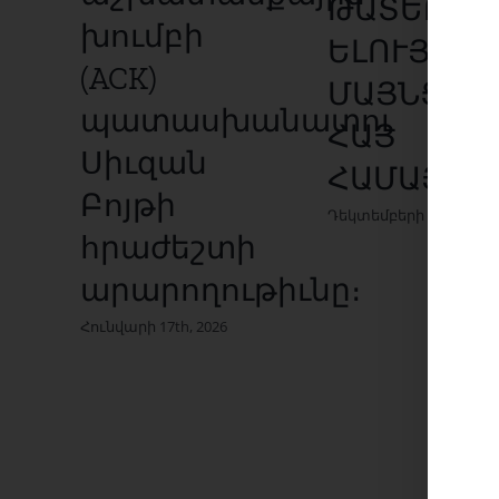
ԹԱՏԵՐԱԽ
խումբի
ԵԼՈՒՅԹԸ
(ACK)
ՄԱՅՆՑԻ
պատասխանատու
ՀԱՅ
Սիւզան
ՀԱՄԱՅՆՔ
Բոյթի
Դեկտեմբերի 9th, 2025
հրաժեշտի
արարողութիւնը։
Հունվարի 17th, 2026