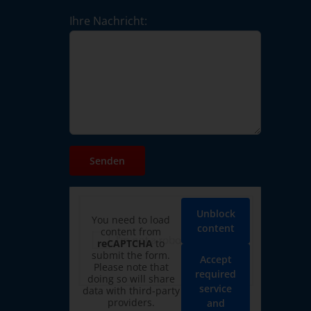
Ihre Nachricht:
Unblock
You need to load
content
content from
reCAPTCHA
to
submit the form.
Accept
Please note that
required
doing so will share
service
data with third-party
providers.
and