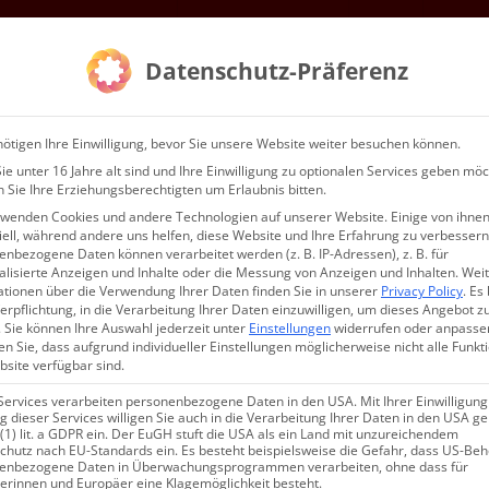
Mitgliedschaft
Gottesdienste & Events
Service
Kontakt
Datenschutz-Präferenz
WIR…
ötigen Ihre Einwilligung, bevor Sie unsere Website weiter besuchen können.
e unter 16 Jahre alt sind und Ihre Einwilligung zu optionalen Services geben möc
 Sie Ihre Erziehungsberechtigten um Erlaubnis bitten.
rwenden Cookies und andere Technologien auf unserer Website. Einige von ihnen
ell, während andere uns helfen, diese Website und Ihre Erfahrung zu verbessern
nbezogene Daten können verarbeitet werden (z. B. IP-Adressen), z. B. für
alisierte Anzeigen und Inhalte oder die Messung von Anzeigen und Inhalten.
Wei
ationen über die Verwendung Ihrer Daten finden Sie in unserer
Privacy Policy
.
Es 
efest
erpflichtung, in die Verarbeitung Ihrer Daten einzuwilligen, um dieses Angebot z
.
Sie können Ihre Auswahl jederzeit unter
Einstellungen
widerrufen oder anpasse
n Sie, dass aufgrund individueller Einstellungen möglicherweise nicht alle Funkt
site verfügbar sind.
Services verarbeiten personenbezogene Daten in den USA. Mit Ihrer Einwilligung
 dieser Services willigen Sie auch in die Verarbeitung Ihrer Daten in den USA 
 (1) lit. a GDPR ein. Der EuGH stuft die USA als ein Land mit unzureichendem
chutz nach EU-Standards ein. Es besteht beispielsweise die Gefahr, dass US-Be
enbezogene Daten in Überwachungsprogrammen verarbeiten, ohne dass für
erinnen und Europäer eine Klagemöglichkeit besteht.