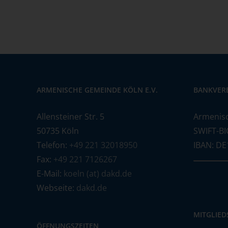
ARMENISCHE GEMEINDE KÖLN E.V.
BANKVER
Allensteiner Str. 5
Armenis
50735 Köln
SWIFT-BI
Telefon:
+49 221 32018950
IBAN: DE
Fax:
+49 221 7126267
E-Mail:
koeln (at) dakd.de
Webseite:
dakd.de
MITGLIE
ÖFFNUNGSZEITEN