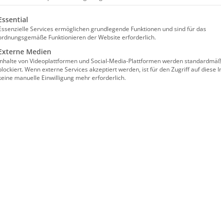
Facebook
X
Reddit
LinkedIn
WhatsApp
Tumblr
Pinterest
Vk
lgt eine Liste der Service-Gruppen, für die eine Einwilligun
Essential
Essenzielle Services ermöglichen grundlegende Funktionen und sind für das
ordnungsgemäße Funktionieren der Website erforderlich.
Externe Medien
Inhalte von Videoplattformen und Social-Media-Plattformen werden standardmäß
blockiert. Wenn externe Services akzeptiert werden, ist für den Zugriff auf diese I
keine manuelle Einwilligung mehr erforderlich.
ՍՐԲՈՑ
Սբ.Պատարագ
ՎԱՐԴԱՆԱ
Ի
/ Hl. Liturgie,
ՏՕՆԸ
Ռ»
Տօն Գիւտ
ՔԷՕԼՆԻ