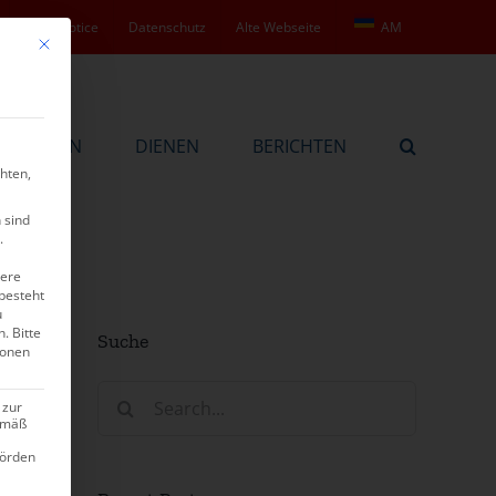
Legal notice
Datenschutz
Alte Webseite
AM
Mit diesem Button wird der Dialog geschlossen. Seine Funktionalität ist ide
BEKENNEN
DIENEN
BERICHTEN
hten,
 sind
.
tere
besteht
u
n.
Bitte
Suche
ionen
Search
 zur
for:
gemäß
hörden