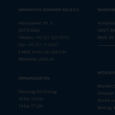
ARMENISCHE GEMEINDE KÖLN E.V.
BANKVER
Allensteiner Str. 5
Armenis
50735 Köln
SWIFT-BI
Telefon:
+49 221 32018950
IBAN: DE
Fax:
+49 221 7126267
E-Mail:
koeln (at) dakd.de
Webseite:
dakd.de
MITGLIE
ÖFFNUNGSZEITEN
Werden Si
Dienstag bis Freitag
Diözese!
10 bis 13 Uhr
Kirche u
14 bis 17 Uhr
Beitrag.