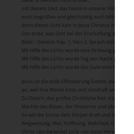
Liebe Schwestern und Brüder,
mit diesem Lied, das heute in unserer Kirche, zu
euch begrüßen und gleichzeitig euch bitten, eure 
denn dieses Licht kam in Jesus Christus in die Welt
Das erste, was Gott bei der Erschaffung der Welt t
Bibel – Genesis Kap. 1, Vers 3, Sprach Gott: Es we
Mit Hilfe des Lichts wurde eine Ordnung geschaff
Mit Hilfe des Lichts wurde Tag von Nacht getrennt
Mit Hilfe des Lichts wurde das Gute vom Bösen ge
Jesus ist die volle Offenbarung Gottes, das Bild
an, weil ihre Werke böse und sündhaft waren.
Zu Ostern, das größte Christliche fest, triumphiert
Mächte des Bösen, der Finsternis und über den T
So wie die Sonne dem Körper Kraft und Gesundheit g
Wegweisung, Mut, Hoffnung, Wahrheit, Gnade, Bar
Christ sein bedeutet Licht sein beim Herrn, den Jes