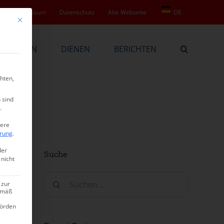
t
Impressum
Datenschutz
Alte Webseite
DE
Mit diesem Button wird der Dialog geschlossen. Seine Funktionalität ist ide
BEKENNEN
DIENEN
BERICHTEN
hten,
 sind
.
tere
ärung
.
der
Suche
 nicht
Suche
 zur
nach:
gemäß
hörden