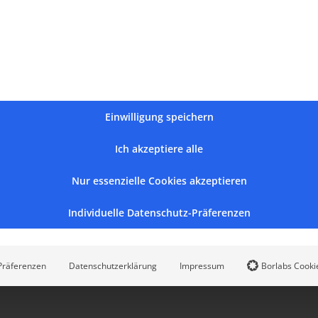
ir beschützt sein, werden wir unseren Glauben, Vertrauen,
nander nicht verlieren.
 das Licht Gottes an, lebt mit diesem Heiligen Licht,
ch die Taufe Kinder des Lichtes werden, das uns beschützt,
Einwilligung speichern
eben. Amen.
Ich akzeptiere alle
Nur essenzielle Cookies akzeptieren
Individuelle Datenschutz-Präferenzen
Facebook
X
Reddit
LinkedIn
WhatsApp
Tumblr
Pinterest
Vk
Präferenzen
Datenschutzerklärung
Impressum
Borlabs Cooki