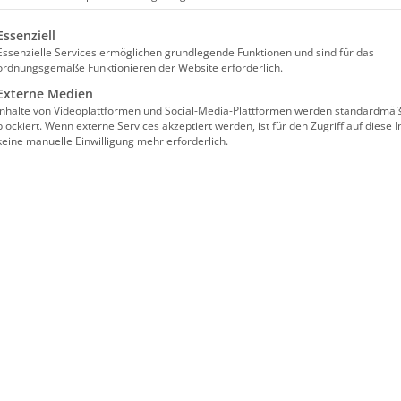
lgt eine Liste der Service-Gruppen, für die eine Einwilligun
Essenziell
Essenzielle Services ermöglichen grundlegende Funktionen und sind für das
ordnungsgemäße Funktionieren der Website erforderlich.
Externe Medien
Inhalte von Videoplattformen und Social-Media-Plattformen werden standardmäß
blockiert. Wenn externe Services akzeptiert werden, ist für den Zugriff auf diese I
keine manuelle Einwilligung mehr erforderlich.
n morgens an bei dir.