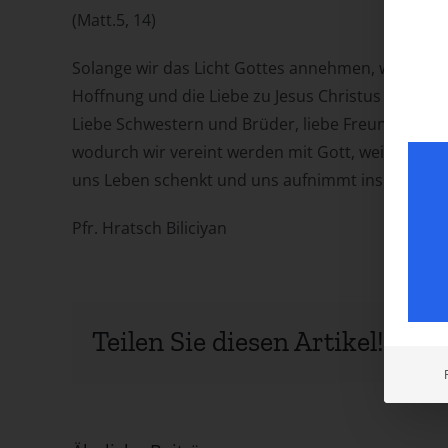
(Matt.5, 14)
Solange wir das Licht Gottes annehmen, werden w
Hoffnung und die Liebe zu Jesus Christus und zuei
Liebe Schwestern und Brüder, liebe Freunde, nehmt
wodurch wir vereint werden mit Gott, weil wir dur
uns Leben schenkt und uns aufnimmt ins Ewige L
Pfr. Hratsch Biliciyan
Teilen Sie diesen Artikel!