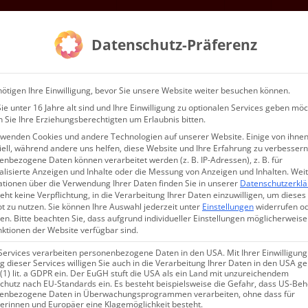
Mitgliedschaft
Gottesdienste & Events
Service
Kontak
Datenschutz-Präferenz
WIR…
ötigen Ihre Einwilligung, bevor Sie unsere Website weiter besuchen können.
e unter 16 Jahre alt sind und Ihre Einwilligung zu optionalen Services geben möc
 Sie Ihre Erziehungsberechtigten um Erlaubnis bitten.
rwenden Cookies und andere Technologien auf unserer Website. Einige von ihnen
ell, während andere uns helfen, diese Website und Ihre Erfahrung zu verbessern
nbezogene Daten können verarbeitet werden (z. B. IP-Adressen), z. B. für
alisierte Anzeigen und Inhalte oder die Messung von Anzeigen und Inhalten.
Wei
ationen über die Verwendung Ihrer Daten finden Sie in unserer
Datenschutzerkl
6.2020
eht keine Verpflichtung, in die Verarbeitung Ihrer Daten einzuwilligen, um dieses
t zu nutzen.
Sie können Ihre Auswahl jederzeit unter
Einstellungen
widerrufen o
en.
Bitte beachten Sie, dass aufgrund individueller Einstellungen möglicherweise
nktionen der Website verfügbar sind.
Services verarbeiten personenbezogene Daten in den USA. Mit Ihrer Einwilligung
 dieser Services willigen Sie auch in die Verarbeitung Ihrer Daten in den USA 
 (1) lit. a GDPR ein. Der EuGH stuft die USA als ein Land mit unzureichendem
chutz nach EU-Standards ein. Es besteht beispielsweise die Gefahr, dass US-Be
enbezogene Daten in Überwachungsprogrammen verarbeiten, ohne dass für
erinnen und Europäer eine Klagemöglichkeit besteht.