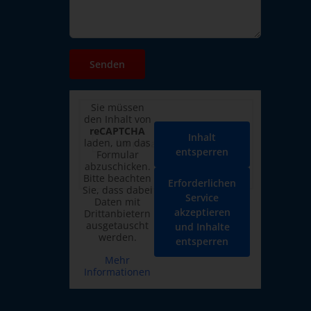
Sie müssen
den Inhalt von
reCAPTCHA
Inhalt
laden, um das
entsperren
Formular
abzuschicken.
Bitte beachten
Erforderlichen
Sie, dass dabei
Service
Daten mit
akzeptieren
Drittanbietern
ausgetauscht
und Inhalte
werden.
entsperren
Mehr
Informationen