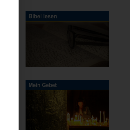
h
n,
ht