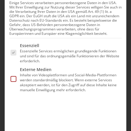
Einige Services verarbeiten personenbezogene Daten in den USA.
Mit Ihrer Einwilligung zur Nutzung dieser Services willigen Sie auch in
die Verarbeitung Ihrer Daten in den USA gemäß Art. 49 (1) lit. a
GDPR ein. Der EuGH stuft die USA als ein Land mit unzureichendem
Datenschutz nach EU-Standards ein. Es besteht beispielsweise die
Gefahr, dass US-Behörden personenbezogene Daten in
Überwachungsprogrammen verarbeiten, ohne dass für
Europäerinnen und Europäer eine Klagemöglichkeit besteht.
Es folgt eine Liste der Service-Gruppen, für die eine Ei
Essenziell
Essenzielle Services ermöglichen grundlegende Funktionen
und sind für das ordnungsgemäße Funktionieren der Website
Mets Pahq – Die Große
erforderlich.
Fastenzeit
Externe Medien
Inhalte von Videoplattformen und Social-Media-Plattformen
werden standardmäßig blockiert. Wenn externe Services
akzeptiert werden, ist für den Zugriff auf diese Inhalte keine
Ab dem Rosenmontag beginnt in der Armenischen
manuelle Einwilligung mehr erforderlich.
Kirche die [...]
Februar 27th, 2022
|
Aktuell
,
Glaubensfragen
Weiterlesen