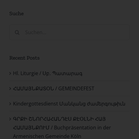
Suche
Suche
nach:
Recent Posts
Hl. Liturgie / Սբ․ Պատարագ
ՀԱՄԱՅՆՔԱՏՕՆ / GEMEINDEFEST
Kindergottesdienst Մանկանց ժամերգութիւն
ԳՐՔԻ ՇՆՈՐՀԱՀԱՆԴԷՍ ՔԷՕԼՆԻ ՀԱՅ
ՀԱՄԱՅՆՔՈՒՄ / Buchpräsentation in der
Armenischen Gemeinde Köln