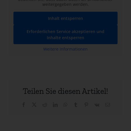
weitergegeben werden.
Inhalt entsperren
Erforderlichen Service akzeptieren und
Inhalte entsperren
Weitere Informationen
Teilen Sie diesen Artikel!
Facebook
X
Reddit
LinkedIn
WhatsApp
Tumblr
Pinterest
Vk
E-
Mail