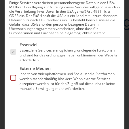
Einige Services verarbeiten personenbezogene Daten in den USA.
Mit Ihrer Einwilligung zur Nutzung dieser Services willigen Sie auch in
die Verarbeitung Ihrer Daten in den USA gemäß Art. 49 (1) lit. a
Weihnachtspredi
GDPR ein. Der EuGH stuft die USA als ein Land mit unzureichendem
Datenschutz nach EU-Standards ein. Es besteht beispielsweise die
Gefahr, dass US-Behörden personenbezogene Daten in
Überwachungsprogrammen verarbeiten, ohne dass für
2022
Europäerinnen und Europäer eine Klagemöglichkeit besteht.
Es folgt eine Liste der Service-Gruppen, für die eine Ei
Essenziell
Essenzielle Services ermöglichen grundlegende Funktionen
und sind für das ordnungsgemäße Funktionieren der Website
des Primas der
erforderlich.
Externe Medien
Armenischen Kirche in
Inhalte von Videoplattformen und Social-Media-Plattformen
werden standardmäßig blockiert. Wenn externe Services
Deutschland
akzeptiert werden, ist für den Zugriff auf diese Inhalte keine
manuelle Einwilligung mehr erforderlich.
S. E. Bischof Serovpé
Isakhanyan