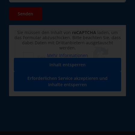
Sie müssen den Inhalt von
reCAPTCHA
laden, um
das Formular abzuschicken. Bitte beachten Sie, dass
dabei Daten mit Drittanbietern ausgetauscht
werden.
Mehr Informationen
Inhalt entsperren
Erforderlichen Service akzeptieren und
Inhalte entsperren