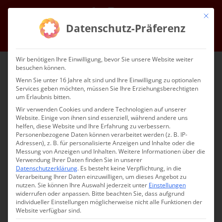
Zum
Facebook
Instagram
E-
Mit die
Inhalt
Mail
Datenschutz-Präferenz
springen
Gehe zu ...
Wir benötigen Ihre Einwilligung, bevor Sie unsere Website weiter
besuchen können.
Wenn Sie unter 16 Jahre alt sind und Ihre Einwilligung zu optionalen
Services geben möchten, müssen Sie Ihre Erziehungsberechtigten
um Erlaubnis bitten.
Wir verwenden Cookies und andere Technologien auf unserer
Website. Einige von ihnen sind essenziell, während andere uns
helfen, diese Website und Ihre Erfahrung zu verbessern.
Gehe zu ...
Personenbezogene Daten können verarbeitet werden (z. B. IP-
Adressen), z. B. für personalisierte Anzeigen und Inhalte oder die
Messung von Anzeigen und Inhalten.
Weitere Informationen über die
Verwendung Ihrer Daten finden Sie in unserer
Datenschutzerklärung
.
Es besteht keine Verpflichtung, in die
Verarbeitung Ihrer Daten einzuwilligen, um dieses Angebot zu
nutzen.
Sie können Ihre Auswahl jederzeit unter
Einstellungen
Weihnachtspredigt 2022
widerrufen oder anpassen.
Bitte beachten Sie, dass aufgrund
individueller Einstellungen möglicherweise nicht alle Funktionen der
Website verfügbar sind.
Januar 7th, 2022
|
Bischof
,
Glaubensfragen