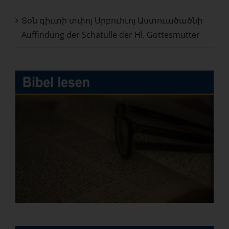
Տօն գիւտի տփոյ Սրբուհւոյ Աստուածածնի
Auffindung der Schatulle der Hl. Gottesmutter