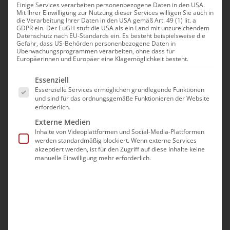
Einige Services verarbeiten personenbezogene Daten in den USA.
Mit Ihrer Einwilligung zur Nutzung dieser Services willigen Sie auch in
die Verarbeitung Ihrer Daten in den USA gemäß Art. 49 (1) lit. a
GDPR ein. Der EuGH stuft die USA als ein Land mit unzureichendem
Datenschutz nach EU-Standards ein. Es besteht beispielsweise die
Gefahr, dass US-Behörden personenbezogene Daten in
Überwachungsprogrammen verarbeiten, ohne dass für
Europäerinnen und Europäer eine Klagemöglichkeit besteht.
Es folgt eine Liste der Service-Gruppen, für die eine Ei
Essenziell
Essenzielle Services ermöglichen grundlegende Funktionen
und sind für das ordnungsgemäße Funktionieren der Website
erforderlich.
Wort zum Sonntag am
Externe Medien
Inhalte von Videoplattformen und Social-Media-Plattformen
12. September 2020
werden standardmäßig blockiert. Wenn externe Services
akzeptiert werden, ist für den Zugriff auf diese Inhalte keine
September 12th, 2020
|
Glaubensfragen
,
Hovhannisyan
manuelle Einwilligung mehr erforderlich.
Im Namen des Vater, des Sohnes und des
Heiligen [...]