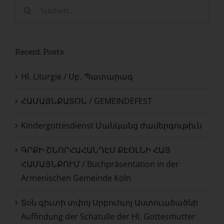
Suche
nach:
Recent Posts
Hl. Liturgie / Սբ․ Պատարագ
ՀԱՄԱՅՆՔԱՏՕՆ / GEMEINDEFEST
Kindergottesdienst Մանկանց ժամերգութիւն
ԳՐՔԻ ՇՆՈՐՀԱՀԱՆԴԷՍ ՔԷՕԼՆԻ ՀԱՅ
ՀԱՄԱՅՆՔՈՒՄ / Buchpräsentation in der
Armenischen Gemeinde Köln
Տօն գիւտի տփոյ Սրբուհւոյ Աստուածածնի
Auffindung der Schatulle der Hl. Gottesmutter