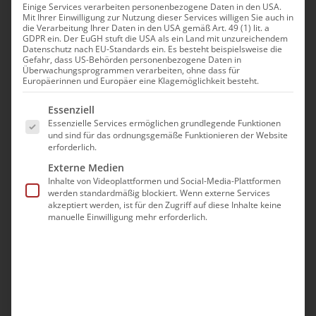
Einige Services verarbeiten personenbezogene Daten in den USA.
Mit Ihrer Einwilligung zur Nutzung dieser Services willigen Sie auch in
die Verarbeitung Ihrer Daten in den USA gemäß Art. 49 (1) lit. a
GDPR ein. Der EuGH stuft die USA als ein Land mit unzureichendem
Datenschutz nach EU-Standards ein. Es besteht beispielsweise die
Gefahr, dass US-Behörden personenbezogene Daten in
Überwachungsprogrammen verarbeiten, ohne dass für
Europäerinnen und Europäer eine Klagemöglichkeit besteht.
Es folgt eine Liste der Service-Gruppen, für die eine Ei
Essenziell
Essenzielle Services ermöglichen grundlegende Funktionen
und sind für das ordnungsgemäße Funktionieren der Website
Wort zum Sonntag am 17.
erforderlich.
Oktober 2020
Externe Medien
Inhalte von Videoplattformen und Social-Media-Plattformen
werden standardmäßig blockiert. Wenn externe Services
akzeptiert werden, ist für den Zugriff auf diese Inhalte keine
"Der Geist des HERRN ist bei mir, darum, dass [...]
manuelle Einwilligung mehr erforderlich.
Oktober 17th, 2020
|
Gabrielyan
,
Glaubensfragen
Weiterlesen