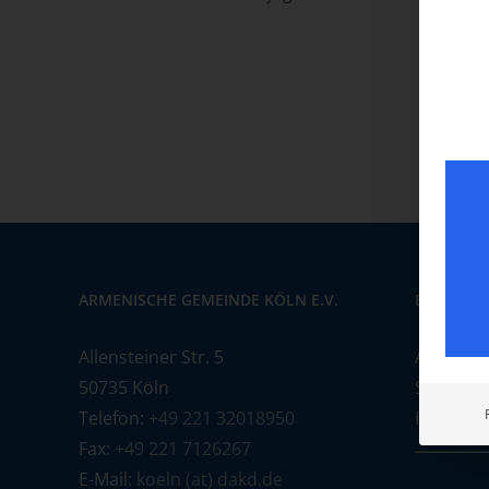
ARMENISCHE GEMEINDE KÖLN E.V.
BANKVER
Allensteiner Str. 5
Armenis
50735 Köln
SWIFT-BI
Telefon:
+49 221 32018950
IBAN: DE
Fax:
+49 221 7126267
E-Mail:
koeln (at) dakd.de