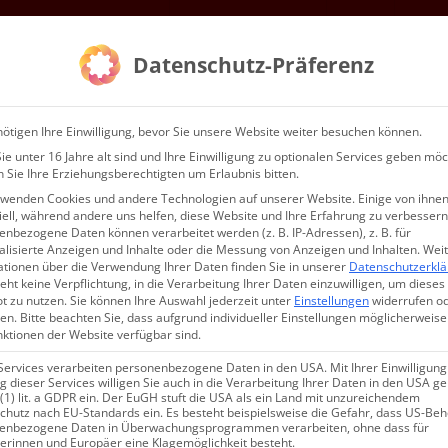
Mitgliedschaft
Gottesdienste & Events
Service
Kontak
Datenschutz-Präferenz
WIR…
ötigen Ihre Einwilligung, bevor Sie unsere Website weiter besuchen können.
e unter 16 Jahre alt sind und Ihre Einwilligung zu optionalen Services geben möc
 Sie Ihre Erziehungsberechtigten um Erlaubnis bitten.
rwenden Cookies und andere Technologien auf unserer Website. Einige von ihnen
ell, während andere uns helfen, diese Website und Ihre Erfahrung zu verbessern
nbezogene Daten können verarbeitet werden (z. B. IP-Adressen), z. B. für
alisierte Anzeigen und Inhalte oder die Messung von Anzeigen und Inhalten.
Wei
ationen über die Verwendung Ihrer Daten finden Sie in unserer
Datenschutzerkl
eht keine Verpflichtung, in die Verarbeitung Ihrer Daten einzuwilligen, um dieses
t zu nutzen.
Sie können Ihre Auswahl jederzeit unter
Einstellungen
widerrufen o
en.
Bitte beachten Sie, dass aufgrund individueller Einstellungen möglicherweise
nktionen der Website verfügbar sind.
Services verarbeiten personenbezogene Daten in den USA. Mit Ihrer Einwilligung
 dieser Services willigen Sie auch in die Verarbeitung Ihrer Daten in den USA 
 (1) lit. a GDPR ein. Der EuGH stuft die USA als ein Land mit unzureichendem
Suche
chutz nach EU-Standards ein. Es besteht beispielsweise die Gefahr, dass US-Be
enbezogene Daten in Überwachungsprogrammen verarbeiten, ohne dass für
erinnen und Europäer eine Klagemöglichkeit besteht.