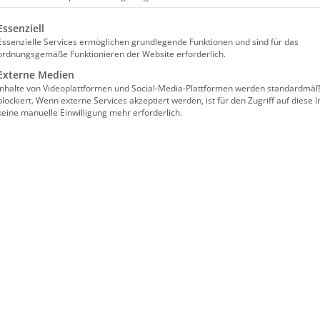
lgt eine Liste der Service-Gruppen, für die eine Einwilligun
Essenziell
Essenzielle Services ermöglichen grundlegende Funktionen und sind für das
ordnungsgemäße Funktionieren der Website erforderlich.
Externe Medien
Inhalte von Videoplattformen und Social-Media-Plattformen werden standardmäß
Es sind keine anstehenden Veranstaltungen vorhanden.
blockiert. Wenn externe Services akzeptiert werden, ist für den Zugriff auf diese I
keine manuelle Einwilligung mehr erforderlich.
n
und 10. Juli 2022 [...]