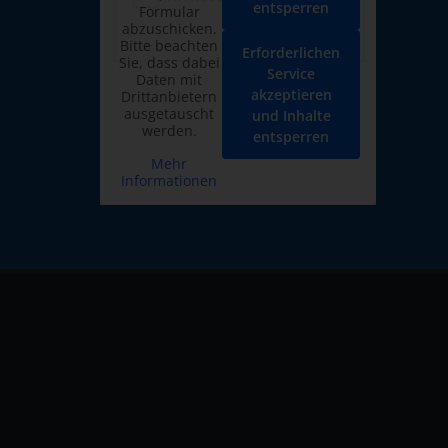
entsperren
Formular
abzuschicken.
Bitte beachten
Erforderlichen
Sie, dass dabei
Service
Daten mit
akzeptieren
Drittanbietern
ausgetauscht
und Inhalte
werden.
entsperren
Mehr
Informationen