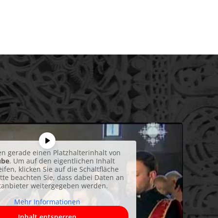
en gerade einen Platzhalterinhalt von
ube
. Um auf den eigentlichen Inhalt
ifen, klicken Sie auf die Schaltfläche
itte beachten Sie, dass dabei Daten an
ttanbieter weitergegeben werden.
Mehr Informationen
Inhalt entsperren