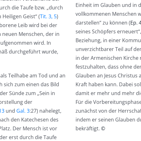
Einheit im Glauben und in 
urch die Taufe bzw. „durch
vollkommenen Menschen wer
Heiligen Geist“ (
Tit. 3, 5
)
darstellen“ zu können (
Ep. 
eborene Leib wird bei der
seines Schöpfers erneuert“
m neuen Menschen, der in
Beziehung, in einer Kommun
aufgenommen wird. In
unverzichtbarer Teil auf 
emäß durchgeführt wurde,
in der Armenischen Kirche n
.
festzuhalten, dass ohne de
 als Teilhabe am Tod und an
Glauben an Jesus Christus a
h sich zum einen das Bild
Kraft haben kann. Dabei sol
 der Sünde zum „Sein in
damit er mehr und mehr die
orstellung der
Für die Vorbereitungsphase
13
und
Gal. 3
:27) nahelegt,
zunächst von der Herrscha
nach den Katechesen des
indem er seinen Glauben du
Platz. Der Mensch ist vor
bekräftigt.
©
der erst durch die Taufe