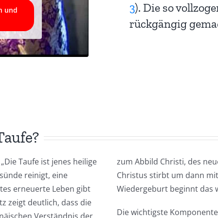
3
). Die so vollzo
en und
rückgängig gema
Taufe?
Die Taufe ist jenes heilige
zum Abbild Christi, des ne
ünde reinigt, eine
Christus stirbt um dann mi
tes erneuerte Leben gibt
Wiedergeburt beginnt das w
z zeigt deutlich, dass die
Die wichtigste Komponente 
näischen Verständnis der