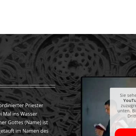
Sie seh
YouT
ordinierter Priester
zuzugre
unten. B
ei Mal ins Wasser
Dri
ener Gottes (Name) ist
getauft im Namen des