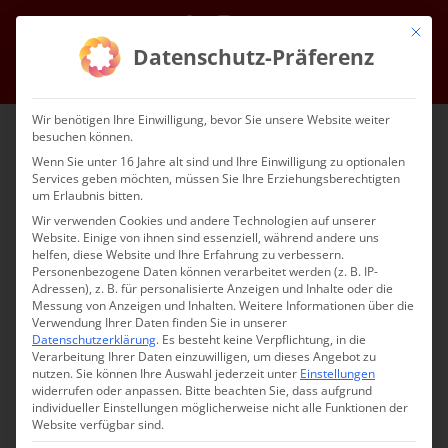
Zum
Facebook
Instagram
E-
Mit die
Inhalt
Mail
Datenschutz-Präferenz
springen
Gehe zu ...
Wir benötigen Ihre Einwilligung, bevor Sie unsere Website weiter
besuchen können.
Wenn Sie unter 16 Jahre alt sind und Ihre Einwilligung zu optionalen
Services geben möchten, müssen Sie Ihre Erziehungsberechtigten
um Erlaubnis bitten.
Wir verwenden Cookies und andere Technologien auf unserer
Website. Einige von ihnen sind essenziell, während andere uns
helfen, diese Website und Ihre Erfahrung zu verbessern.
Gehe zu ...
Personenbezogene Daten können verarbeitet werden (z. B. IP-
Adressen), z. B. für personalisierte Anzeigen und Inhalte oder die
Messung von Anzeigen und Inhalten.
Weitere Informationen über die
Verwendung Ihrer Daten finden Sie in unserer
Datenschutzerklärung
.
Es besteht keine Verpflichtung, in die
Verarbeitung Ihrer Daten einzuwilligen, um dieses Angebot zu
nutzen.
Sie können Ihre Auswahl jederzeit unter
Einstellungen
Projekte, Nachrichten und Infos aus Referat 3
widerrufen oder anpassen.
Bitte beachten Sie, dass aufgrund
individueller Einstellungen möglicherweise nicht alle Funktionen der
Website verfügbar sind.