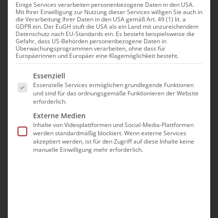
Einige Services verarbeiten personenbezogene Daten in den USA.
Mit Ihrer Einwilligung zur Nutzung dieser Services willigen Sie auch in
die Verarbeitung Ihrer Daten in den USA gemäß Art. 49 (1) lit. a
GDPR ein. Der EuGH stuft die USA als ein Land mit unzureichendem
Datenschutz nach EU-Standards ein. Es besteht beispielsweise die
Gefahr, dass US-Behörden personenbezogene Daten in
Überwachungsprogrammen verarbeiten, ohne dass für
Europäerinnen und Europäer eine Klagemöglichkeit besteht.
Es folgt eine Liste der Service-Gruppen, für die eine Ei
Essenziell
Essenzielle Services ermöglichen grundlegende Funktionen
und sind für das ordnungsgemäße Funktionieren der Website
erforderlich.
Externe Medien
Inhalte von Videoplattformen und Social-Media-Plattformen
werden standardmäßig blockiert. Wenn externe Services
Armenische Denkmäler in
akzeptiert werden, ist für den Zugriff auf diese Inhalte keine
manuelle Einwilligung mehr erforderlich.
der Schusslinie
Armenische Denkmäler im Berg-Karabach-Konflikt
in der Schusslinie Die [...]