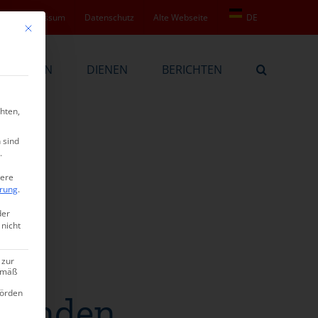
t
Impressum
Datenschutz
Alte Webseite
DE
Mit diesem Button wird der Dialog geschlossen. Seine Funktionalität ist ide
BEKENNEN
DIENEN
BERICHTEN
hten,
 sind
.
tere
ärung
.
der
 nicht
 zur
gemäß
hörden
efunden.