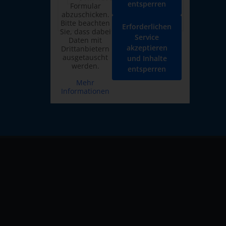
entsperren
Formular
abzuschicken.
Bitte beachten
Erforderlichen
Sie, dass dabei
Service
Daten mit
akzeptieren
Drittanbietern
ausgetauscht
und Inhalte
werden.
entsperren
Mehr
Informationen