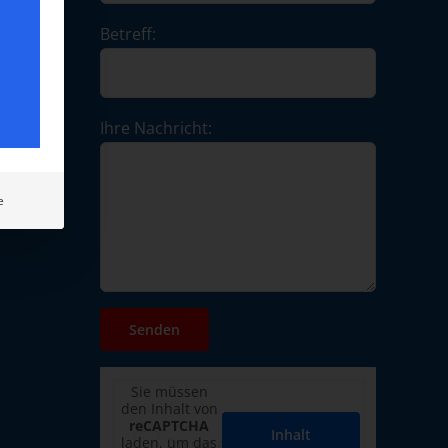
Betreff:
Ihre Nachricht:
e
Sie müssen
den Inhalt von
reCAPTCHA
Inhalt
laden, um das