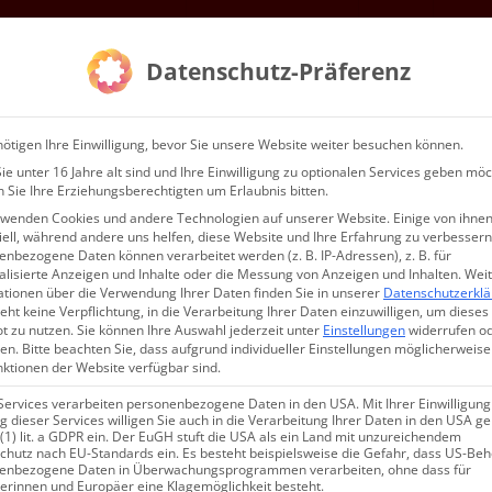
Mitgliedschaft
Gottesdienste & Events
Service
Kontak
Datenschutz-Präferenz
WIR…
ötigen Ihre Einwilligung, bevor Sie unsere Website weiter besuchen können.
e unter 16 Jahre alt sind und Ihre Einwilligung zu optionalen Services geben möc
 Sie Ihre Erziehungsberechtigten um Erlaubnis bitten.
rwenden Cookies und andere Technologien auf unserer Website. Einige von ihnen
ell, während andere uns helfen, diese Website und Ihre Erfahrung zu verbessern
nbezogene Daten können verarbeitet werden (z. B. IP-Adressen), z. B. für
alisierte Anzeigen und Inhalte oder die Messung von Anzeigen und Inhalten.
Wei
ationen über die Verwendung Ihrer Daten finden Sie in unserer
Datenschutzerkl
eht keine Verpflichtung, in die Verarbeitung Ihrer Daten einzuwilligen, um dieses
t zu nutzen.
Sie können Ihre Auswahl jederzeit unter
Einstellungen
widerrufen o
en.
Bitte beachten Sie, dass aufgrund individueller Einstellungen möglicherweise
nktionen der Website verfügbar sind.
Services verarbeiten personenbezogene Daten in den USA. Mit Ihrer Einwilligung
 dieser Services willigen Sie auch in die Verarbeitung Ihrer Daten in den USA 
 (1) lit. a GDPR ein. Der EuGH stuft die USA als ein Land mit unzureichendem
chutz nach EU-Standards ein. Es besteht beispielsweise die Gefahr, dass US-Be
eite wurde nicht g
enbezogene Daten in Überwachungsprogrammen verarbeiten, ohne dass für
erinnen und Europäer eine Klagemöglichkeit besteht.