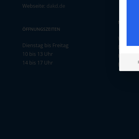
Webseite:
dakd.de
MITGLIE
ÖFFNUNGSZEITEN
Werden Si
Dienstag bis Freitag
Diözese!
10 bis 13 Uhr
Kirche u
14 bis 17 Uhr
Beitrag.