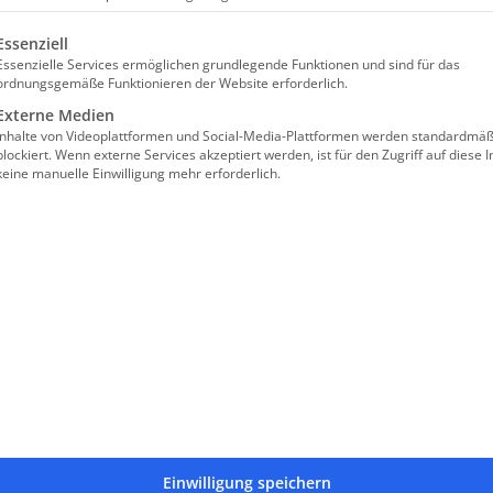
lgt eine Liste der Service-Gruppen, für die eine Einwilligun
Essenziell
Essenzielle Services ermöglichen grundlegende Funktionen und sind für das
die Sie suchen, konnte nicht gefunden werden. Es sieht so au
ordnungsgemäße Funktionieren der Website erforderlich.
e gehen oder eine andere Seite ausprobieren? Bitte nutzen 
Externe Medien
Inhalte von Videoplattformen und Social-Media-Plattformen werden standardmäß
oder unter in Navigationsleite auf dieser Seite.
blockiert. Wenn externe Services akzeptiert werden, ist für den Zugriff auf diese I
keine manuelle Einwilligung mehr erforderlich.
BINDUNG
SERVICE
che Gemeinde Köln
Gemeinde Online
C: COLSDE33
Mitglied werden
13 3705 0198 0005 3124 83
Newsletter
Veranstaltungen
Gedenktage
Einwilligung speichern