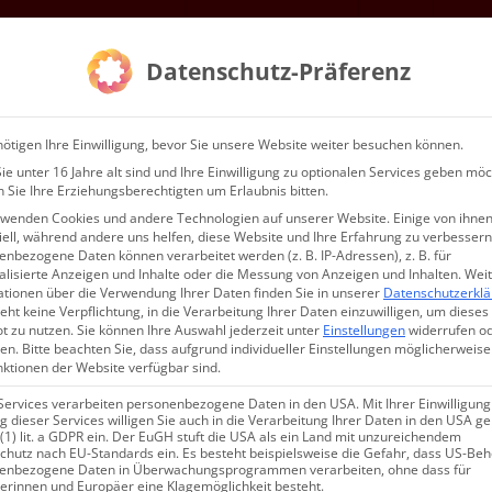
Mitgliedschaft
Gottesdienste & Events
Service
Kontak
Datenschutz-Präferenz
WIR…
ötigen Ihre Einwilligung, bevor Sie unsere Website weiter besuchen können.
e unter 16 Jahre alt sind und Ihre Einwilligung zu optionalen Services geben möc
 Sie Ihre Erziehungsberechtigten um Erlaubnis bitten.
rwenden Cookies und andere Technologien auf unserer Website. Einige von ihnen
ell, während andere uns helfen, diese Website und Ihre Erfahrung zu verbessern
nbezogene Daten können verarbeitet werden (z. B. IP-Adressen), z. B. für
alisierte Anzeigen und Inhalte oder die Messung von Anzeigen und Inhalten.
Wei
ationen über die Verwendung Ihrer Daten finden Sie in unserer
Datenschutzerkl
ԳԱԼՈՅՑԻ ՊԱՏԱՐԱԳ ՔԷՕԼՆ
eht keine Verpflichtung, in die Verarbeitung Ihrer Daten einzuwilligen, um dieses
t zu nutzen.
Sie können Ihre Auswahl jederzeit unter
Einstellungen
widerrufen o
en.
Bitte beachten Sie, dass aufgrund individueller Einstellungen möglicherweise
 ԵԿԵՂԵՑՈՒՄ ՔՐԻՍՏՈՍ ԾՆԱ
nktionen der Website verfügbar sind.
 ՄԵԶԻ ՄԵԾ ԱՒԵՏԻՍ։
Services verarbeiten personenbezogene Daten in den USA. Mit Ihrer Einwilligung
 dieser Services willigen Sie auch in die Verarbeitung Ihrer Daten in den USA 
 (1) lit. a GDPR ein. Der EuGH stuft die USA als ein Land mit unzureichendem
chutz nach EU-Standards ein. Es besteht beispielsweise die Gefahr, dass US-Be
enbezogene Daten in Überwachungsprogrammen verarbeiten, ohne dass für
erinnen und Europäer eine Klagemöglichkeit besteht.