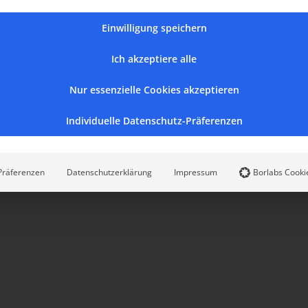
Gemeinde
Einwilligung speichern
Köln
Ich akzeptiere alle
Juni 28th, 2026
Nur essenzielle Cookies akzeptieren
Individuelle Datenschutz-Präferenzen
Präferenzen
Datenschutzerklärung
Impressum
Borlabs Cooki