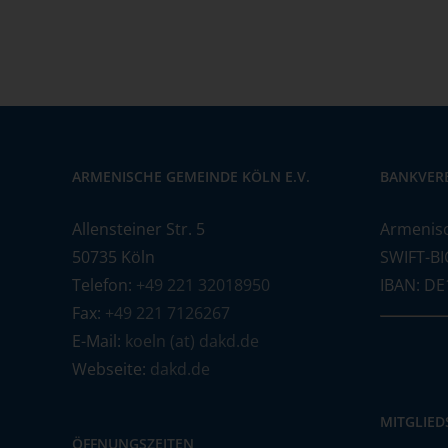
ARMENISCHE GEMEINDE KÖLN E.V.
BANKVER
Allensteiner Str. 5
Armenis
50735 Köln
SWIFT-BI
Telefon:
+49 221 32018950
IBAN: DE
Fax:
+49 221 7126267
E-Mail:
koeln (at) dakd.de
Webseite:
dakd.de
MITGLIE
ÖFFNUNGSZEITEN