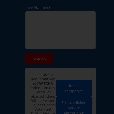
Ihre Nachricht:
Sie müssen
den Inhalt von
reCAPTCHA
Inhalt
laden, um das
entsperren
Formular
abzuschicken.
Bitte beachten
Erforderlichen
Sie, dass dabei
Service
Daten mit
akzeptieren
Drittanbietern