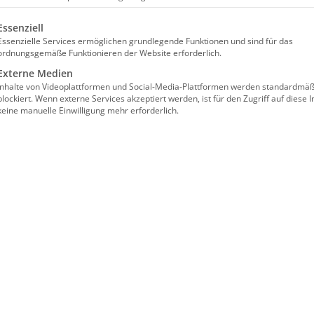
lgt eine Liste der Service-Gruppen, für die eine Einwilligun
Essenziell
Essenzielle Services ermöglichen grundlegende Funktionen und sind für das
ordnungsgemäße Funktionieren der Website erforderlich.
Facebook
X
Reddit
LinkedIn
WhatsApp
Tumblr
Pinterest
Vk
Externe Medien
Inhalte von Videoplattformen und Social-Media-Plattformen werden standardmäß
blockiert. Wenn externe Services akzeptiert werden, ist für den Zugriff auf diese I
keine manuelle Einwilligung mehr erforderlich.
Kindergottesdienst
Մանկանց
ժամերգութիւն