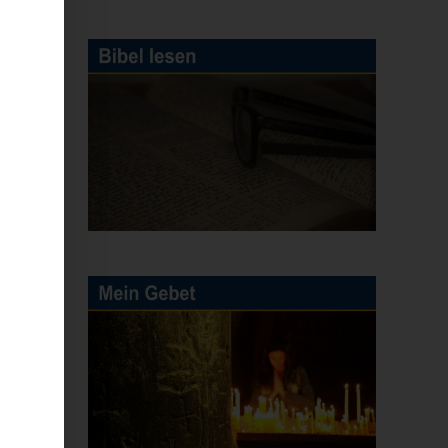
ԱՆԴԷՍ
ՈՒՄ
ation
n